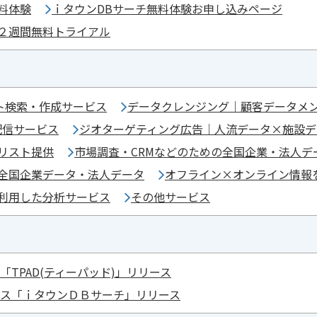
料体験
ｉタウンDBサーチ無料体験お申し込みページ
２週間無料トライアル
ト検索・作成サービス
データクレンジング｜顧客データメ
配信サービス
ジオターゲティング広告｜人流データ×施設デ
リスト提供
市場調査・CRMなどのための全国企業・法人デ
全国企業データ・法人データ
オフライン×オンライン情報
利用した分析サービス
その他サービス
「TPAD(ティーパッド)」リリース
ビス「ｉタウンＤＢサーチ」リリース