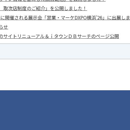
 取次店制度のご紹介」を公開しました！
(金)に開催される展示会「営業・マーケDXPO横浜’26」に出展し
らせ
のサイトリニューアル＆ｉタウンＤＢサーチのページ公開