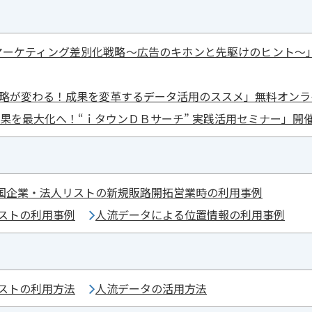
EBマーケティング差別化戦略～広告のキホンと先駆けのヒント
B戦略が変わる！成果を変革するデータ活用のススメ」無料オン
成果を最大化へ！“ｉタウンＤＢサーチ” 実践活用セミナー」開
国企業・法人リストの新規販路開拓営業時の利用事例
ストの利用事例
人流データによる位置情報の利用事例
ストの利用方法
人流データの活用方法