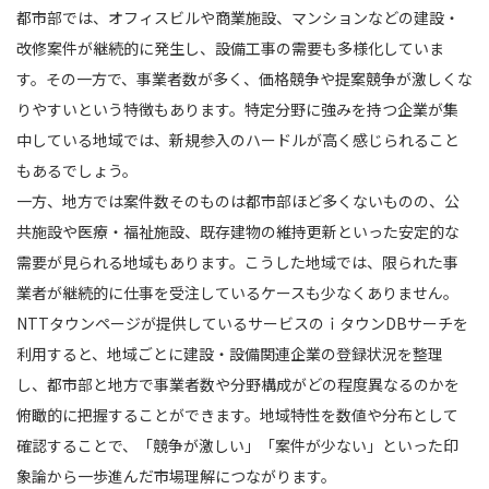
都市部では、オフィスビルや商業施設、マンションなどの建設・
改修案件が継続的に発生し、設備工事の需要も多様化していま
す。その一方で、事業者数が多く、価格競争や提案競争が激しくな
りやすいという特徴もあります。特定分野に強みを持つ企業が集
中している地域では、新規参入のハードルが高く感じられること
もあるでしょう。
一方、地方では案件数そのものは都市部ほど多くないものの、公
共施設や医療・福祉施設、既存建物の維持更新といった安定的な
需要が見られる地域もあります。こうした地域では、限られた事
業者が継続的に仕事を受注しているケースも少なくありません。
NTTタウンページが提供しているサービスのｉタウンDBサーチを
利用すると、地域ごとに建設・設備関連企業の登録状況を整理
し、都市部と地方で事業者数や分野構成がどの程度異なるのかを
俯瞰的に把握することができます。地域特性を数値や分布として
確認することで、「競争が激しい」「案件が少ない」といった印
象論から一歩進んだ市場理解につながります。