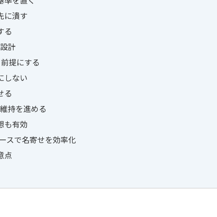
基準を置く
先に潰す
する
設計
」前提にする
にしない
せる
維持を進める
想も有効
ベースで名寄せを効率化
意点