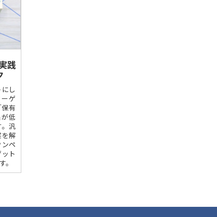
実践
ク
トにし
ターゲ
「保有
果が低
す。汎
実を解
ウンペ
ゲット
す。