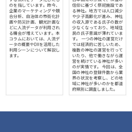
のを指しています。昨今、
信仰に基づく祭祀施設であ
企業のマーケティングや競
る神社。地方では人口減少
合分析、自治体の市街化計
や少子高齢化が進み、神社
画や防災計画、観光計画な
の収入源である氏子の数が
どに人流データが利用され
少なくなっており、地域住
る機会が増えています。本
民の氏子意識が薄れていま
コラムにおいては、人流デ
す。 一つの神社の運営だけ
ータの概要やDXを活用した
では経済的に苦しいため、
利用シーンについて解説し
複数の神社の運営を行って
ます。
いたり、他で働きながら運
営を続けている神社が多い
のが実情です。 今回は、全
国の神社の登録件数から業
界の状況を考察し、どの地
域に神社が多いのかを都道
府県別に調査しました。